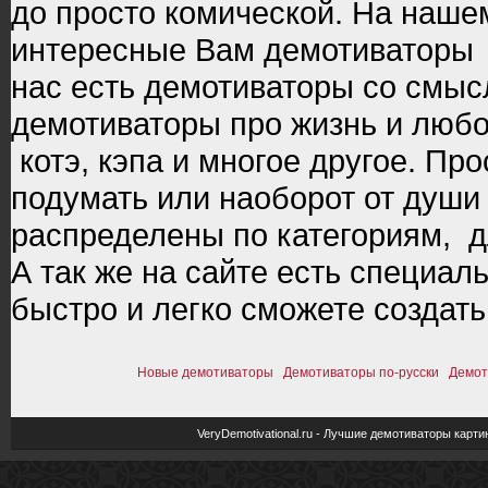
до просто комической. На наше
интересные Вам демотиваторы п
нас есть демотиваторы со смыс
демотиваторы про жизнь и любов
котэ, кэпа и многое другое. П
подумать или наоборот от души
распределены по категориям, д
А так же на сайте есть специал
быстро и легко сможете создать
Новые демотиваторы
Демотиваторы по-русски
Демот
VeryDemotivational.ru
- Лучшие демотиваторы картин