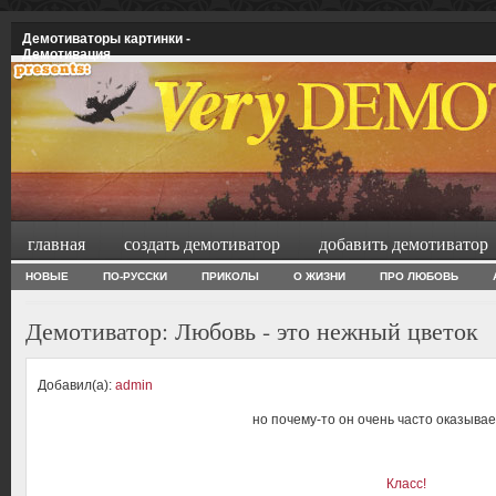
Демотиваторы картинки -
Демотивация
главная
создать демотиватор
добавить демотиватор
НОВЫЕ
ПО-РУССКИ
ПРИКОЛЫ
О ЖИЗНИ
ПРО ЛЮБОВЬ
Демотиватор: Любовь - это нежный цветок
Добавил(а):
admin
но почему-то он очень часто оказыва
Класс!