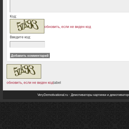
Код:
обновить, если не виден код
Введите код:
обновить, если не виден код
label
VeryDemotivational.ru - Демотиваторы картинки и демотива