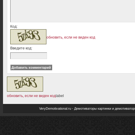
Код:
обновить, если не виден код
Введите код:
обновить, если не виден код
label
VeryDemotivational.ru - Демотиваторы картинки и демотива