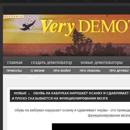
главная
создать демотиватор
новые демотиваторы
ПРИКОЛЫ
О ЖИЗНИ
ПРО ВОЙНУ
ПРО ЛЮБОВЬ
ПРО ДРУЖБУ
РАБОТА
СПОРТ
НОВЫЕ
→
ОБУВЬ НА КАБЛУКАХ НАРУШАЕТ ОСАНКУ И СДАВЛИВАЕТ
И ПЛОХО СКАЗЫВАЕТСЯ НА ФУНКЦИОНИРОВАНИИ МОЗГА
обувь на каблуках нарушает осанку и сдавливает нервы - это привод
функционировании мозг