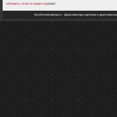
обновить, если не виден код
label
VeryDemotivational.ru - Демотиваторы картинки и демотива