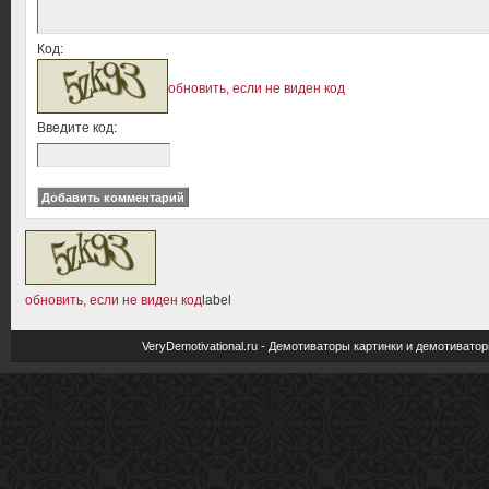
Код:
обновить, если не виден код
Введите код:
обновить, если не виден код
label
VeryDemotivational.ru - Демотиваторы картинки и демотива