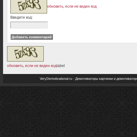
обновить, если не виден код
Введите код:
обновить, если не виден код
label
VeryDemotivational.ru - Демотиваторы картинки и демотива