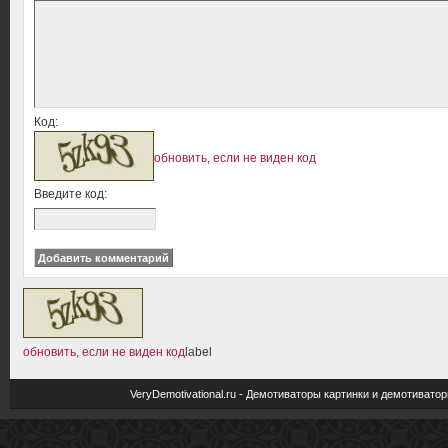
Код:
обновить, если не виден код
Введите код:
обновить, если не виден код
label
VeryDemotivational.ru - Демотиваторы картинки и демотива