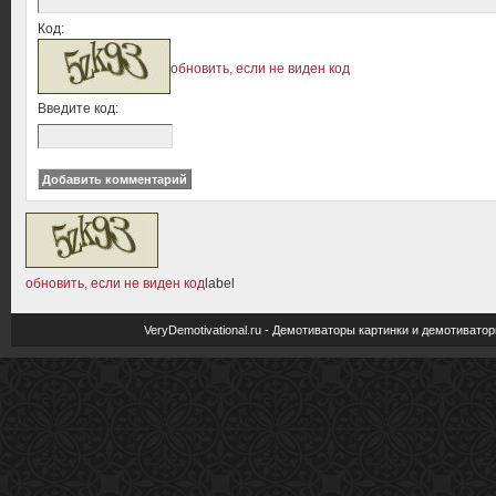
Код:
обновить, если не виден код
Введите код:
обновить, если не виден код
label
VeryDemotivational.ru - Демотиваторы картинки и демотива