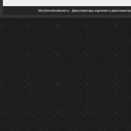
VeryDemotivational.ru - Демотиваторы картинки и демотива