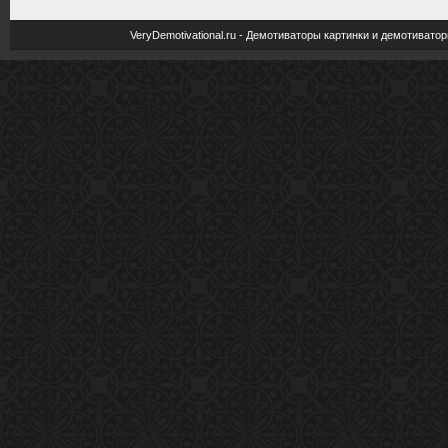
VeryDemotivational.ru - Демотиваторы картинки и демотива