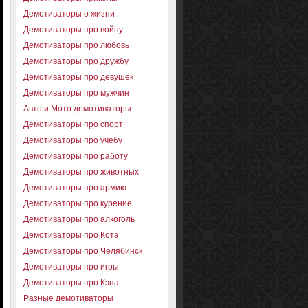
Демотиваторы о жизни
Демотиваторы про войну
Демотиваторы про любовь
Демотиваторы про дружбу
Демотиваторы про девушек
Демотиваторы про мужчин
Авто и Мото демотиваторы
Демотиваторы про спорт
Демотиваторы про учебу
Демотиваторы про работу
Демотиваторы про животных
Демотиваторы про армию
Демотиваторы про курение
Демотиваторы про алкоголь
Демотиваторы про Котэ
Демотиваторы про Челябинск
Демотиваторы про игры
Демотиваторы про Кэпа
Разные демотиваторы