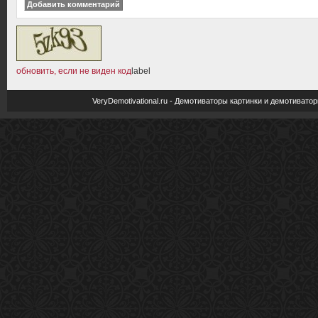
обновить, если не виден код
label
VeryDemotivational.ru - Демотиваторы картинки и демотива