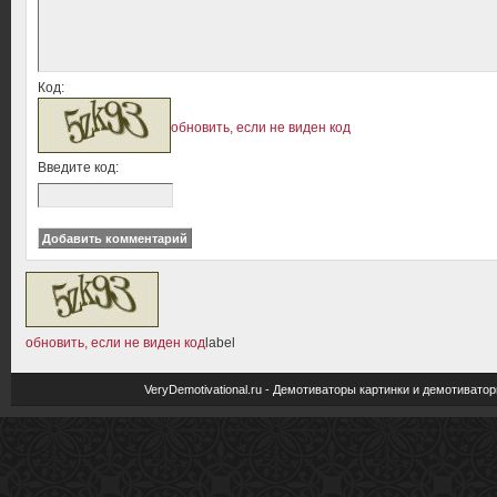
Код:
обновить, если не виден код
Введите код:
обновить, если не виден код
label
VeryDemotivational.ru - Демотиваторы картинки и демотива